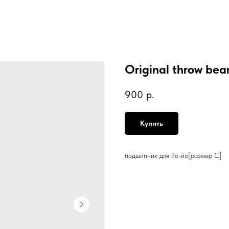
Original throw bea
900
р.
Купить
подшипник для йо-йо[размер С]