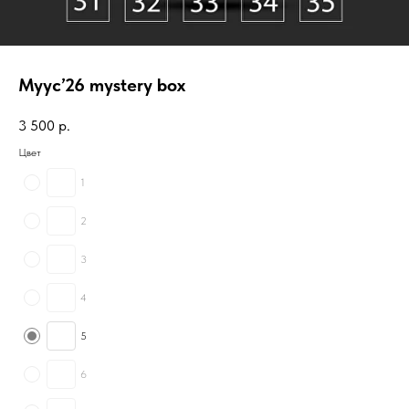
Myyc’26 mystery box
3 500
р.
Цвет
1
2
3
4
5
6