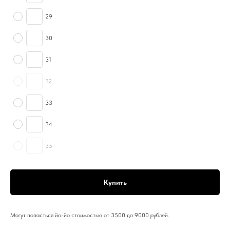
29
30
31
32
33
34
35
Купить
Могут попасться йо-йо стоимостью от 3500 до 9000 рублей.