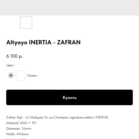
Altyoyo INERTIA - ZAFRAN
6 100
р.
Цвет
Green
Купить
Zafran Aqil - x2 Malaysia Yo-yo Champion signature edition INERTIA
Material: 6061 + PC
Diameter: 56mm
Width: 49.8mm