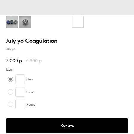
July yo Coagulation
July yo
5 000
р.
6 900
р.
Цвет
Blue
Clear
Purple
Купить