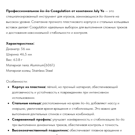
Профессиональное йо-йо Coagulation от компании July Yo
— это
специализированный инструмент для игроков, занимающихся йо-йоинге на
высоком уровне. Сочетание прочного пластикового корпуса и стальных кольцевых
вставок делает Coagulation идеальным выбором для выполнения сложных трюков
и достижения максимальной стабильности и контроля.
Характеристики:
Диаметр: 56 мм
Ширина: 46,5 мм
Вес: 63.8 г
Материал тела: Aluminum(6061）
Материал колец: Stainless Steel
Особенности:
Корпус из пластика:
лёгкий, но прочный материал, обеспечивающий
долговечность и устойчивость к повреждениям при интенсивном
использовании.
Стальные кольца:
расположенные на краях йо-йо, добавляют массу и
инерцию, увеличивая время вращения и стабилизацию. Это важно для
выполнения длительных спинов и сложных комбинаций.
Современный профиль:
улучшает манёвренность и стабилизацию йо-йо
при выполнении динамичных трюков, обеспечивая контроль и точность.
Высококачественный подшипник:
обеспечивает плавное вращение и