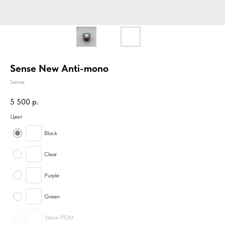
Sense New Anti-mono
Sense
5 500
р.
Цвет
Black
Clear
Purple
Green
Yellow POM