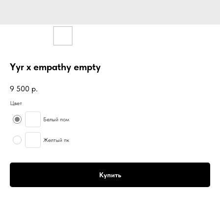
Yyr x empathy empty
9 500
р.
Цвет
Белый пом
Желтый пк
Купить