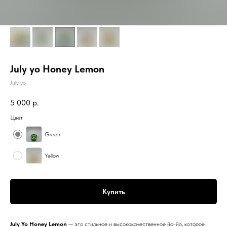
July yo Honey Lemon
July yo
5 000
р.
Цвет
Green
Yellow
Купить
July Yo Honey Lemon
— это стильное и высококачественное йо-йо, которое