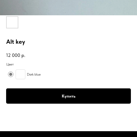
Alt key
12 000
р.
Цвет
Dark blue
Купить