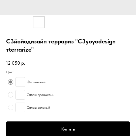
С3йойодизайн террариз "C3yoyodesign
тterrarize"
12 050
р.
Цвет
Фиолетовый
Сплеш оранжевый
Сплеш зеленый
Купить